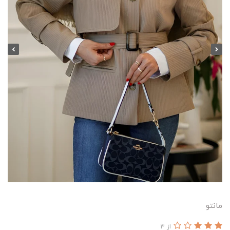
مانتو
از 3