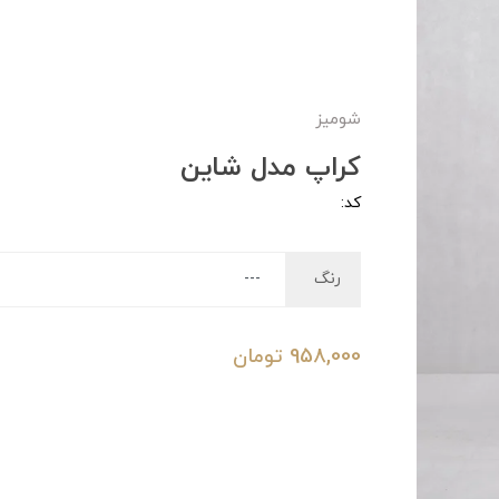
شومیز
کراپ مدل شاین
کد:
رنگ
958,000
تومان