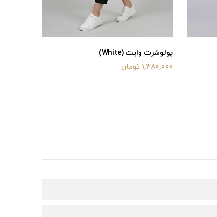
وایت (White)
پولوشرت مدل بلو (blue)
تومان
1,480,000 تومان