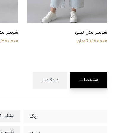
دل لیلی
شومیز مدل فلاور
مان
1,380,000 تومان
مشخصات
دیدگاه‌ها
مشکی کر
رنگ
قلاب با
جنس