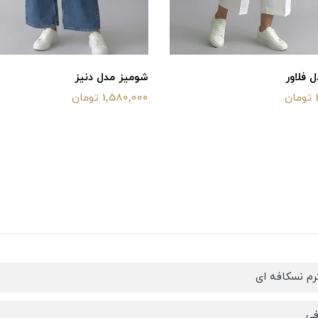
شومیز مدل دنیز
پولوشرت 
1,580,000 تومان
1,480,000 
م نسکافه ای
فی