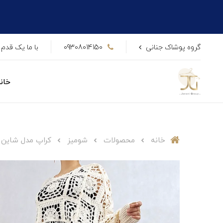
گروه پوشاک جنانی
09308014150
با ما یک قدم 
خان
خانه
محصولات
شومیز
کراپ مدل شاین