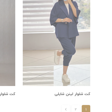
کت شلوار لینن شایلی
کت شلوار 
2
1