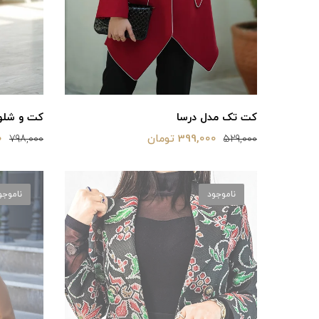
کت تک مدل درسا
کت و شلوا
399,000 تومان
0
798,000
529,000
ناموجود
ناموجو