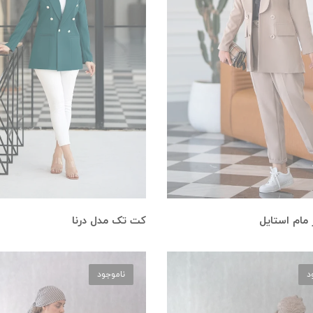
مام استایل
کت تک مدل درنا
د
ناموجود