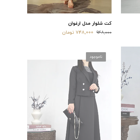
کت شلوار مدل ارغوان
748,000 تومان
948,000
ناموجود