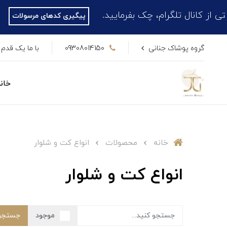
ید.
پیگیری کدهای مرسولات
گروه پوشاک جنانی
09308014150
با ما یک قدم 
خان
خانه
محصولات
انواع کت و شلوار
انواع کت و شلوار
موجود
جستجو