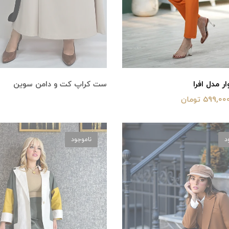
ر مدل افرا
ست کراپ کت و دامن سوین
599,00 تومان
د
ناموجود