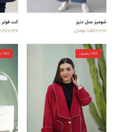
شومیز مدل دنیز
کت فوتر ا
1,580,000 تومان
2,800,000 توما
25٪ تخفیف
25٪ تخفیف