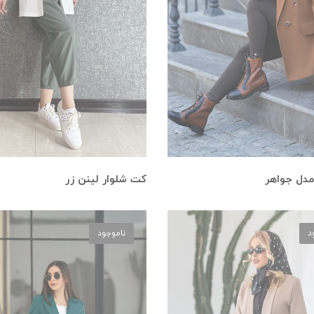
مدل جواهر
کت شلوار لینن زر
د
ناموجود