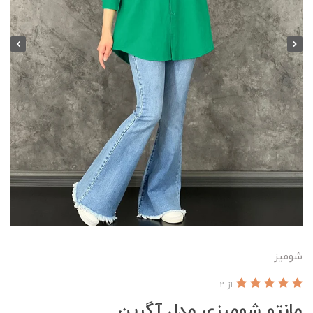
شومیز
از 2
مانتو شومیزی مدل آگرین