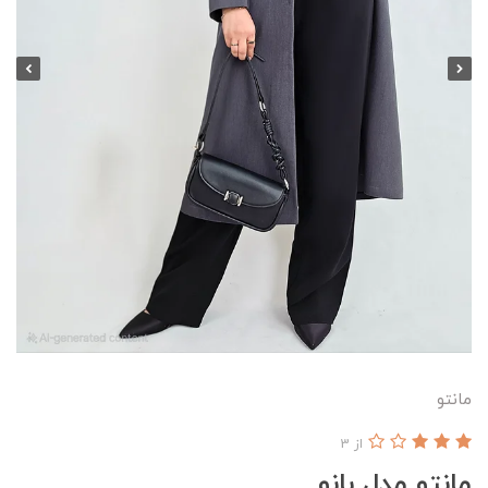
مانتو
از 3
مانتو مدل بانو