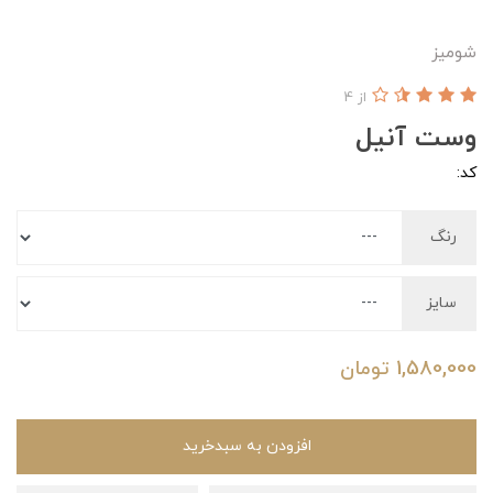
شومیز
از 4
وست آنیل
کد:
رنگ
سایز
1,580,000
تومان
افزودن به سبدخرید