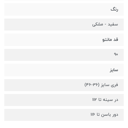
رنگ
سفید - مشکی
قد مانتو
90
سایز
فری سایز (36-46)
در سینه تا 112
دور باسن تا 116