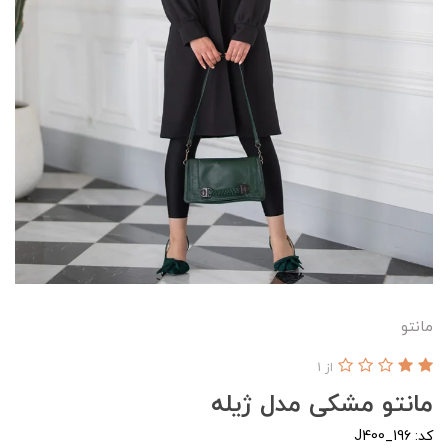
مانتو
از 1
مانتو مشکی مدل ژیله
کد: J400_196