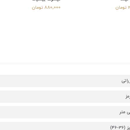
ن
880,000 تومان
راتی
مز
-46)