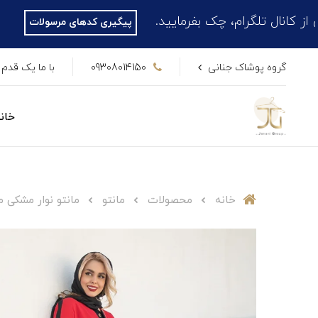
گرام، چک بفرمایید.
پیگیری کدهای مرسولات
گروه پوشاک جنانی
09308014150
با ما یک قدم 
خان
خانه
محصولات
مانتو
مانتو نوار مشکی 