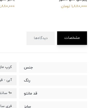
1,880,000 تومان
2,880,000 توما
مشخصات
دیدگاه‌ها
کرپ ماز
جنس
آبی - قر
رنگ
90 سانتی متر
قد مانتو
فری سایز (36
سایز