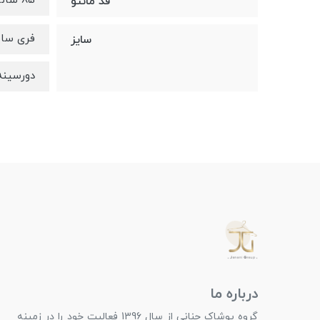
85 سانتی متر
قد مانتو
فری سای
سایز
دورسینه تا 130، دورب
درباره ما
گروه پوشاک جنانی از سال 1396 فعالیت خود را در زمینه