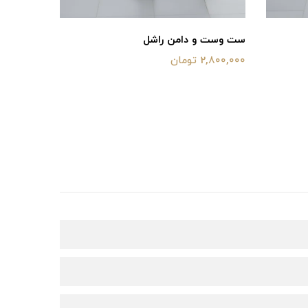
ست وست و دامن راشل
پالتو فوت
2,800,000 تومان
2,800,000 توم