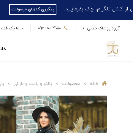
م، چک بفرمایید.
پیگیری کدهای مرسولات
گروه پوشاک جنانی
09308014150
با ما یک قدم 
خان
خانه
محصولات
پالتو و بافت و بارانی
بار