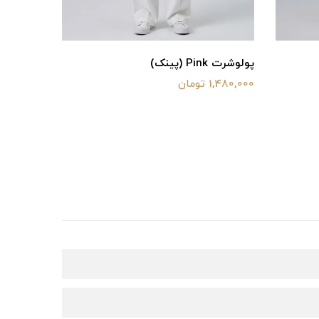
پولوشرت Pink (پینک)
بامبر مدل
1,480,000 تومان
2,880,000 توم