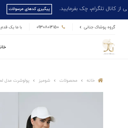
لگرام، چک بفرمایید.
پیگیری کدهای مرسولات
گروه پوشاک جنانی
09308014150
با ما یک قدم 
خان
خانه
محصولات
شومیز
پولوشرت مدل لمون (n