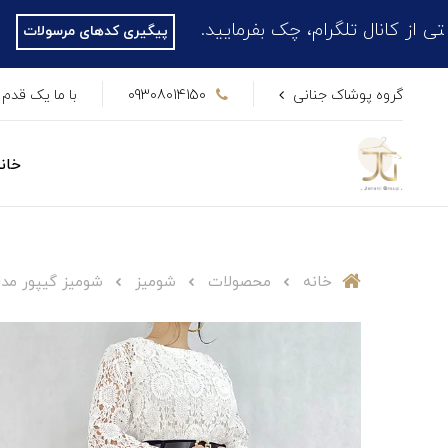
 تلگرام، چک بفرمایید.
پیگیری کدهای مرسولات
گروه پوشاک جنانی
09308014150
با ما یک قدم 
خان
خانه
محصولات
شومیز
شومیز گیپور مدل