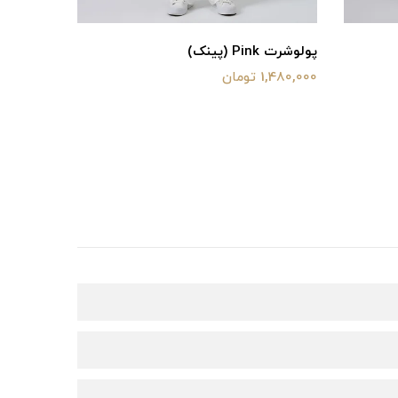
پولوشرت Pink (پینک)
بامبر مدل
1,480,000 تومان
2,880,000 توم