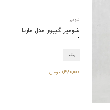
شومیز
شومیز گیپور مدل ماریا
کد:
رنگ
1,480,000
تومان