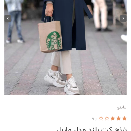
مانتو
از 9
ترنچ کت بلند مدل ماربل