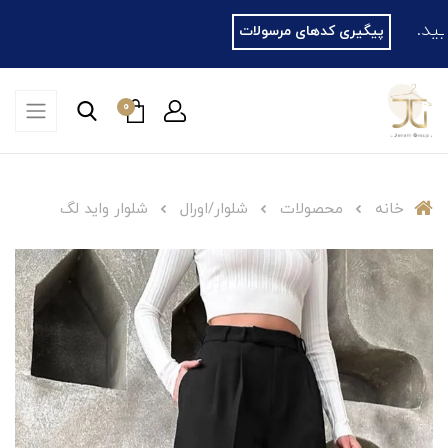
پیگیری کدهای مرسولات
0
خانه
محصولات
شلوار/اورال
شلوار واید لگ