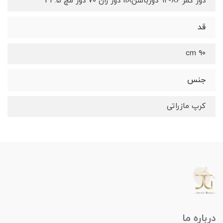
دور کمر ۸۶-۹۲ دورباسن118 دور ران 7۰ دور مچ 34.5
قد
۹۰ cm
جنس
کرپ مازراتی
درباره ما