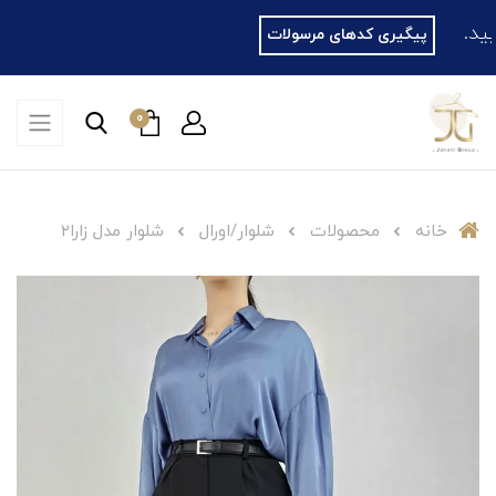
پیگیری کدهای مرسولات
0
خانه
محصولات
شلوار/اورال
شلوار مدل زارا۲