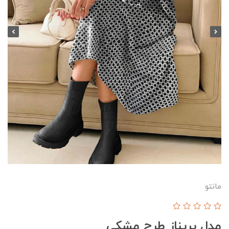
مانتو
مدل پریناز طرح مشکی