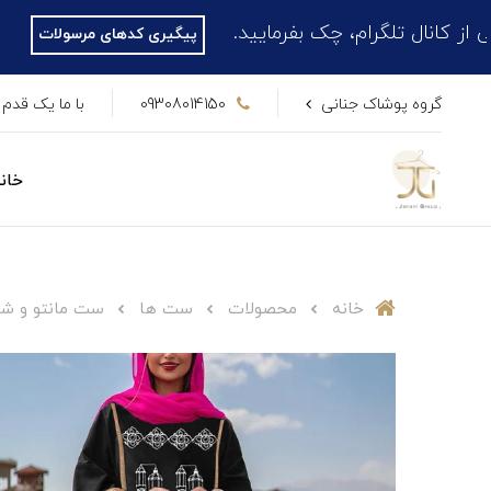
ام، چک بفرمایید.
پیگیری کدهای مرسولات
گروه پوشاک جنانی
09308014150
با ما یک قدم 
خان
خانه
محصولات
ست ها
ست مانتو و شلو