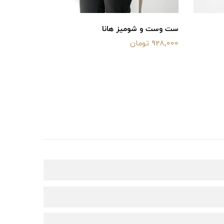
ست وست و شومیز هانا
ست شومیز
928,000 تومان
1,380,000 توما