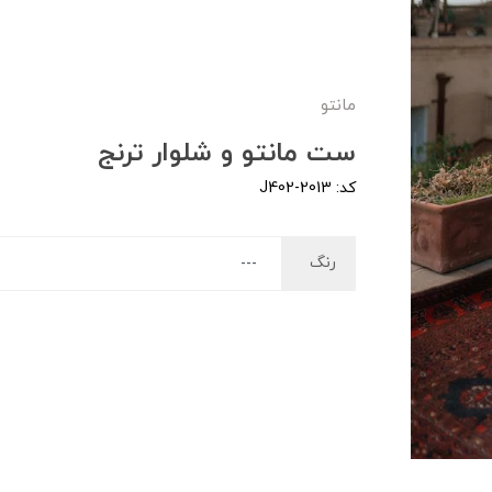
مانتو
ست مانتو و شلوار ترنج
کد: J402-2013
رنگ