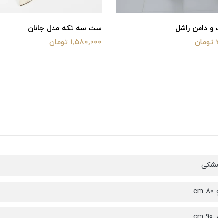
 دامن راشل
ست سه تکه مدل جانان
ن
1,580,000 تومان
مشکی
cm
cm