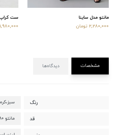
دل ساینا
ست کراپ و دامن تیدا
ومان
1,980,000 تومان
مشخصات
دیدگاه‌ها
سبز،کرم
رنگ
مانتو ۸۰ شلوار ۱۰۵
قد
لینن اس