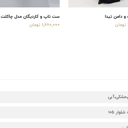
ست تاپ و کاردیگان مدل چاکلت
ست وست
1,280,000 تومان
2,800,000 
،مشکی،آبی
لپ