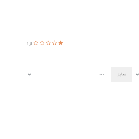
از 1
سایز