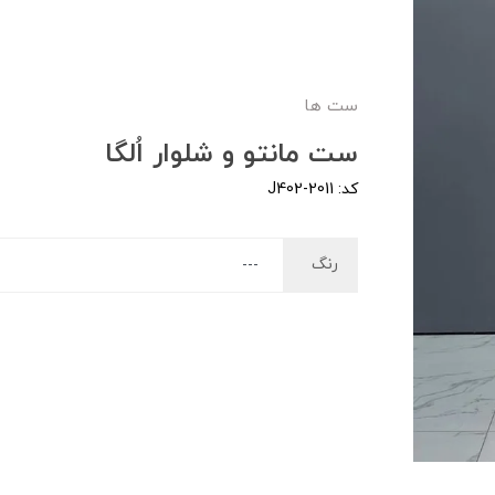
ست ها
ست مانتو و شلوار اُلگا
کد: J402-2011
رنگ