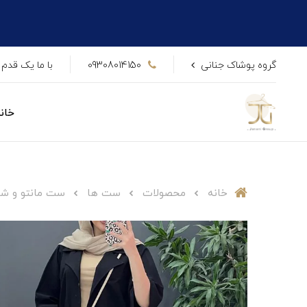
گروه پوشاک جنانی
09308014150
با ما یک قدم 
خان
خانه
محصولات
ست ها
ست مانتو و شلوا