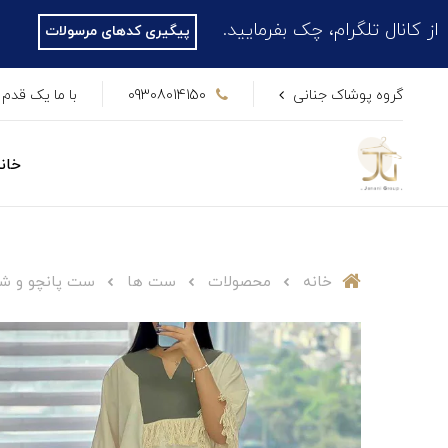
م، چک بفرمایید.
پیگیری کدهای مرسولات
گروه پوشاک جنانی
09308014150
با ما یک قدم 
خان
خانه
محصولات
ست ها
ست پانچو و شل