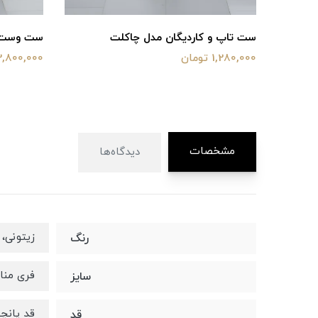
ست تاپ و کاردیگان مدل چاکلت
ست وست و
1,280,000 تومان
2,800,000 توما
مشخصات
دیدگاه‌ها
زیتونی،
رنگ
فری مناسب
سایز
قد پانچو ۸۰ قد شلوا
قد