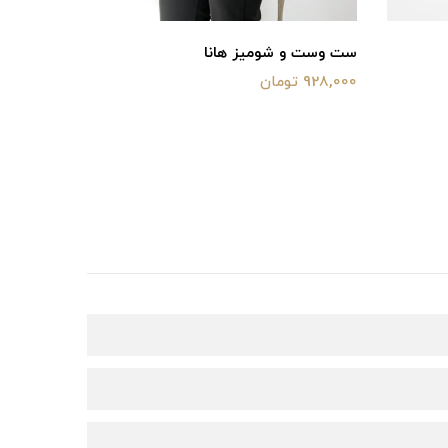
ست وست و شومیز هانا
ست شومیز
928,000 تومان
1,380,000 توما