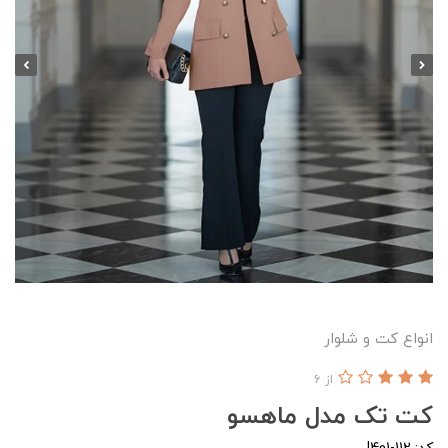
انواع کت و شلوار
از 6
کت تک مدل ماهسو