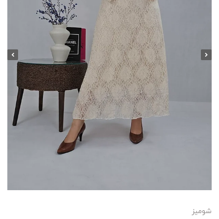
شومیز