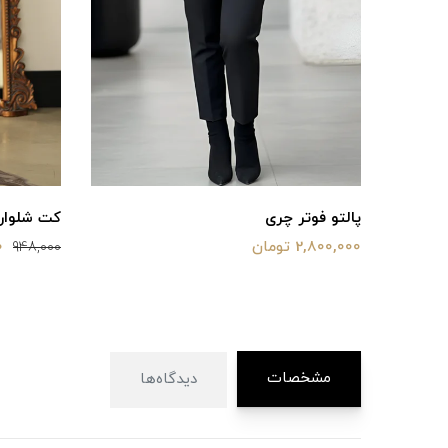
پالتو فوتر چری
کت شلوار 
2,800,000 تومان
0
948,000
مشخصات
دیدگاه‌ها