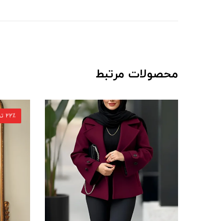
محصولات مرتبط
22٪ تخفیف