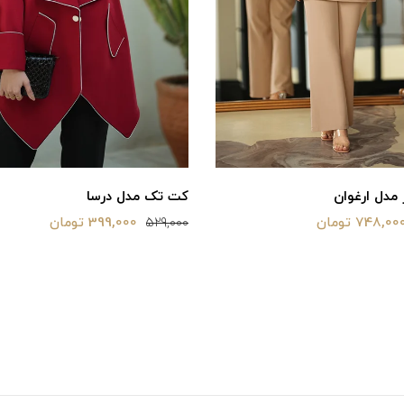
مدل ارغوان
کت تک مدل درسا
748,00 تومان
399,000 تومان
529,000