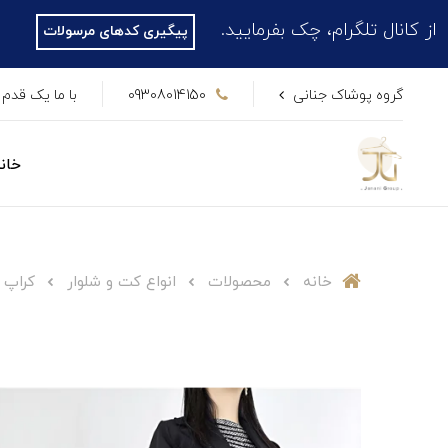
، چک بفرمایید.
پیگیری کدهای مرسولات
گروه پوشاک جنانی
09308014150
با ما یک قدم 
خان
خانه
محصولات
انواع کت و شلوار
کراپ 