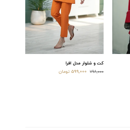
کت و شلوار مدل افرا
شومیز مد
599,000 تومان
1,580,000 توما
798,000