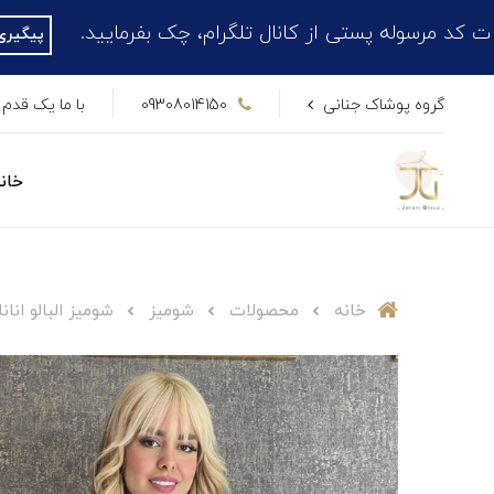
پستی از کانال تلگرام، چک بفرمایید.
پیگیری کدهای مرسولات
گروه پوشاک جنانی
09308014150
با ما یک قدم 
خان
خانه
محصولات
شومیز
شومیز البالو انا