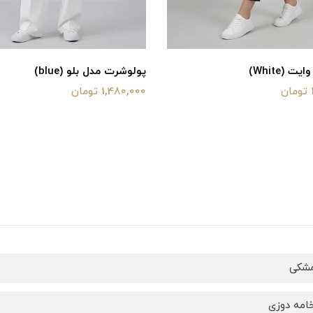
 (White)
پولوشرت مدل بلو (blue)
1,480,000 تومان
مشکی
امه دوزی