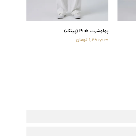
پولوشرت Pink (پینک)
بامبر مدل
1,480,000 تومان
2,880,000 توم