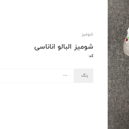
شومیز
شومیز البالو اناناسی
کد:
رنگ