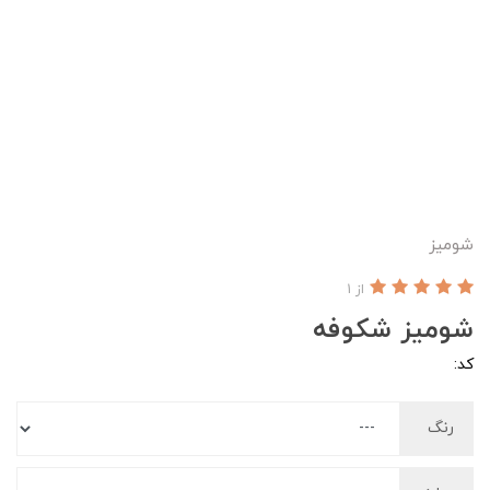
شومیز
از 1
شومیز شکوفه
کد:
رنگ