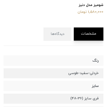
شومیز مدل دنیز
1,580,000 تومان
مشخصات
دیدگاه‌ها
رنگ
خردلی-سفید-طوسی
سایز
فری سایز (36-48)