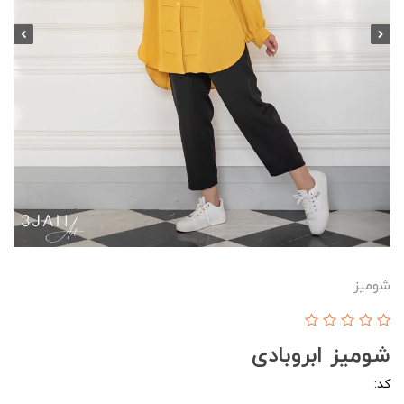
شومیز
شومیز ابروبادی
کد: