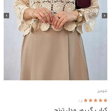
شومیز
از 1
کراپ گیپور مدل ترنج