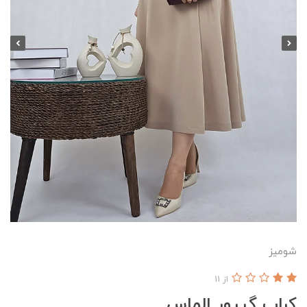
شومیز
از 11
کراپ گیپور الماس