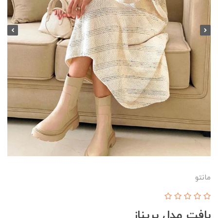
مانتو
بافت مدل پریناز